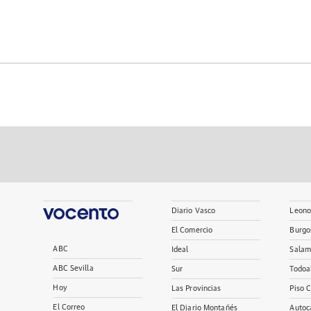
Diario Vasco
Leono
El Comercio
Burgo
ABC
Ideal
Salam
ABC Sevilla
Sur
Todoa
Hoy
Las Provincias
Piso 
El Correo
El Diario Montañés
Autoc