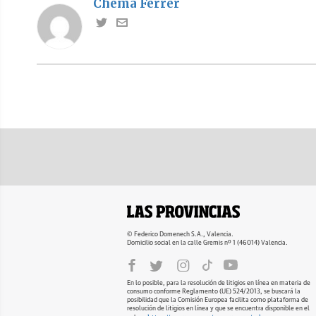
Chema Ferrer
© Federico Domenech S.A., Valencia.
Domicilio social en la calle Gremis nº 1 (46014) Valencia.
En lo posible, para la resolución de litigios en línea en materia de
consumo conforme Reglamento (UE) 524/2013, se buscará la
posibilidad que la Comisión Europea facilita como plataforma de
resolución de litigios en línea y que se encuentra disponible en el