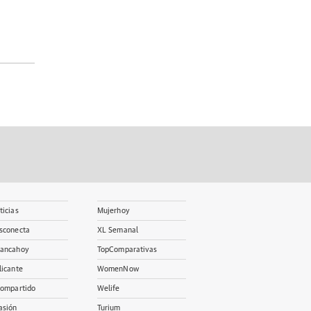
ticias
Mujerhoy
sconecta
XL Semanal
ancahoy
TopComparativas
licante
WomenNow
Compartido
Welife
asión
Turium