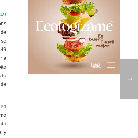
49
e
ons
 de
 se
 49
r a
ito
cto
 de
 en
omo
ido
a y