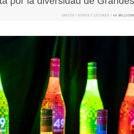
sta por la diversidad de Grande
/
/ 49 MILLIO
INICIO
VINOS Y LICORES