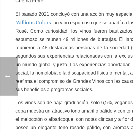
Chema Ferrer
El pasado 2021 concluyó con una acción muy especial
MIllions Colors
, un vino espumoso que se añadía a las 
Rosé. Como curiosidad, los vinos fueron bautizado
espumoso se reúnen 49 millones de burbujas. El lanz
reunieron a 48 destacadas personas de la sociedad (
segundos sus experiencias relacionadas con la exclusi
un mundo global y justo.
Las experiencias abordaban 
social, la homofobia o la discapacidad física o mental, 
reafirma el compromiso de Grandes Vinos con las causas
sus beneficios a programas sociales.
Los vinos son de baja graduación, solo 6,5%, veganos
copa muestra un atractivo tono amarillo pálido y con t
el melocotón o albaricoque, con notas cítricas y a flo
posee un elegante tono rosado pálido, con aromas a