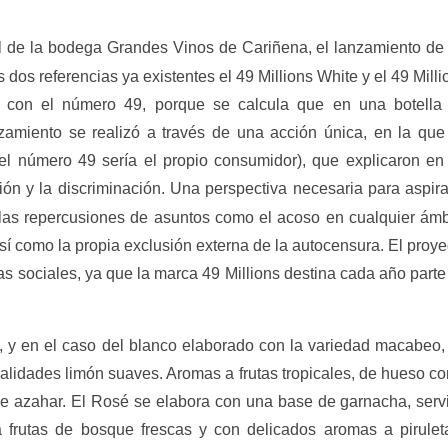
 de la bodega Grandes Vinos de Cariñena, el lanzamiento d
dos referencias ya existentes el 49 Millions White y el 49 Milli
s con el número 49, porque se calcula que en una botella
amiento se realizó a través de una acción única, en la que
el número 49 sería el propio consumidor), que explicaron en
ón y la discriminación. Una perspectiva necesaria para aspira
las repercusiones de asuntos como el acoso en cualquier ámb
así como la propia exclusión externa de la autocensura. El proye
 sociales, ya que la marca 49 Millions destina cada año parte
, y en el caso del blanco elaborado con la variedad macabeo,
onalidades limón suaves. Aromas a frutas tropicales, de hueso c
r de azahar. El Rosé se elabora con una base de garnacha, serv
 frutas de bosque frescas y con delicados aromas a pirulet