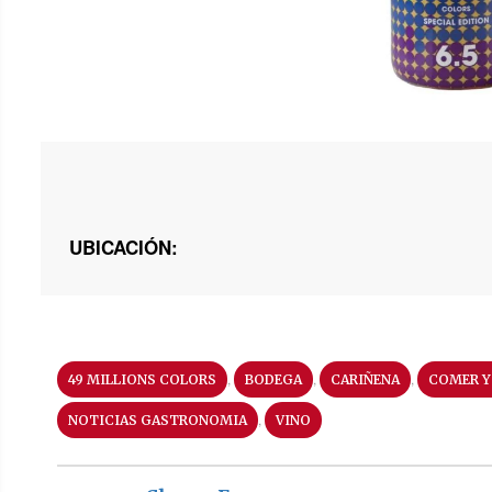
UBICACIÓN:
,
,
,
49 MILLIONS COLORS
BODEGA
CARIÑENA
COMER Y
,
NOTICIAS GASTRONOMIA
VINO