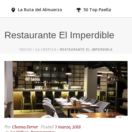
La Ruta del Almuerzo
50 Top Paella
Restaurante El Imperdible
/
/ RESTAURANTE EL IMPERDIBLE
INICIO
LA CRÍTICA
Por
Posted
Chema Ferrer
7 marzo, 2018
In
,