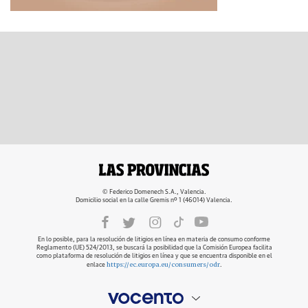
© Federico Domenech S.A., Valencia.
Domicilio social en la calle Gremis nº 1 (46014) Valencia.
En lo posible, para la resolución de litigios en línea en materia de consumo conforme
Reglamento (UE) 524/2013, se buscará la posibilidad que la Comisión Europea facilita
como plataforma de resolución de litigios en línea y que se encuentra disponible en el
https://ec.europa.eu/consumers/odr
enlace
.