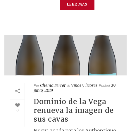
LEER MAS
Por
Chema Ferrer
In
Vinos y licores
Posted
29
junio, 2019
Dominio de la Vega
renueva la imagen de
0
sus cavas
Nueva añada para los Authentique,