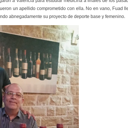
garon a Valencia para estudiar medicina a finales de los pasa
fueron un apellido comprometido con ella. No en vano, Fuad ll
ando abnegadamente su proyecto de deporte base y femenino.