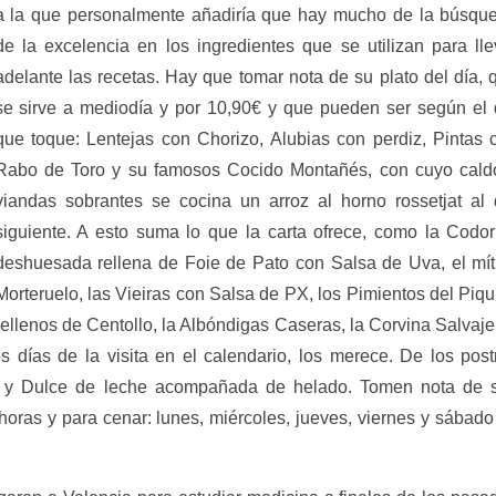
a la que personalmente añadiría que hay mucho de la búsqu
de la excelencia en los ingredientes que se utilizan para lle
adelante las recetas. Hay que tomar nota de su plato del día, 
se sirve a mediodía y por 10,90€ y que pueden ser según el 
que toque: Lentejas con Chorizo, Alubias con perdiz, Pintas 
Rabo de Toro y su famosos Cocido Montañés, con cuyo cald
viandas sobrantes se cocina un arroz al horno rossetjat al 
siguiente. A esto suma lo que la carta ofrece, como la Codor
deshuesada rellena de Foie de Pato con Salsa de Uva, el mít
Morteruelo, las Vieiras con Salsa de PX, los Pimientos del Piqui
rellenos de Centollo, la Albóndigas Caseras, la Corvina Salvaje,
s días de la visita en el calendario, los merece. De los post
a y Dulce de leche acompañada de helado. Tomen nota de 
horas y para cenar: lunes, miércoles, jueves, viernes y sábado