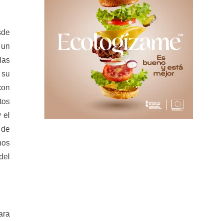
sde
 un
las
 su
con
tos
 el
 de
nos
del
ara