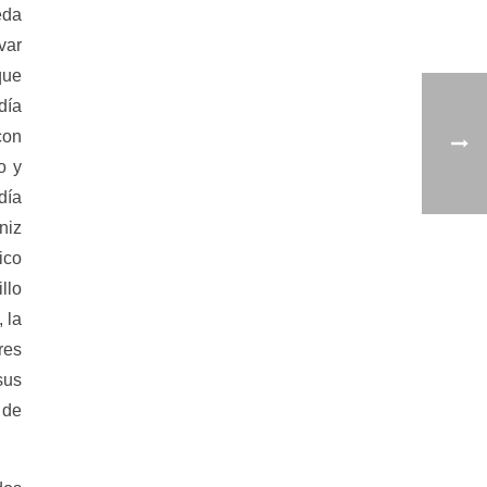
eda
var
que
día
con
o y
día
niz
ico
llo
 la
res
sus
 de