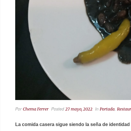
Por
Posted
In
,
Chema Ferrer
27 mayo, 2022
Portada
Restaur
La comida casera sigue siendo la seña de identidad 