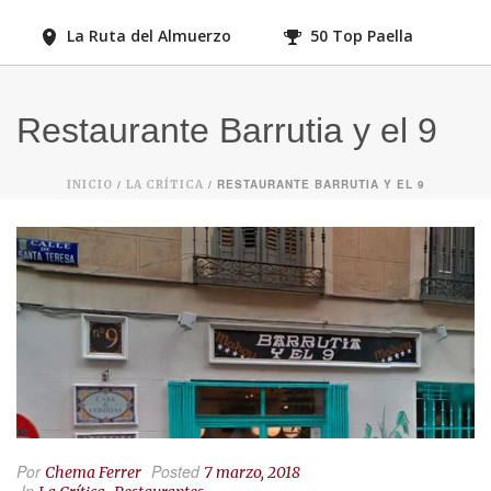
La Ruta del Almuerzo
50 Top Paella
Restaurante Barrutia y el 9
/
/ RESTAURANTE BARRUTIA Y EL 9
INICIO
LA CRÍTICA
Por
Posted
Chema Ferrer
7 marzo, 2018
In
,