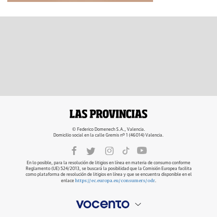
© Federico Domenech S.A., Valencia.
Domicilio social en la calle Gremis nº 1 (46014) Valencia.
En lo posible, para la resolución de litigios en línea en materia de consumo conforme
Reglamento (UE) 524/2013, se buscará la posibilidad que la Comisión Europea facilita
como plataforma de resolución de litigios en línea y que se encuentra disponible en el
https://ec.europa.eu/consumers/odr
enlace
.