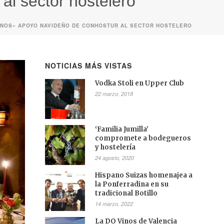
l sector hostelero
NOS» APOYO NAVIDEÑO DE CONHOSTUR AL SECTOR HOSTELERO
NOTICIAS MÁS VISTAS
Vodka Stoli en Upper Club
22 marzo, 2018
‘Familia Jumilla’
compromete a bodegueros
y hostelería
24 agosto, 2020
Hispano Suizas homenajea a
la Ponferradina en su
tradicional Botillo
14 marzo, 2022
La DO Vinos de Valencia