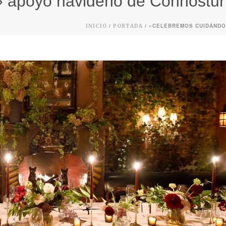
apoyo navideño de Conhostur a
/
/ «CELEBREMOS CUIDÁNDO
INICIO
PORTADA