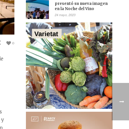
presentó su nueva imagen
en la Noche del Vino
24 mayo, 2023
0
de
s
 y
an