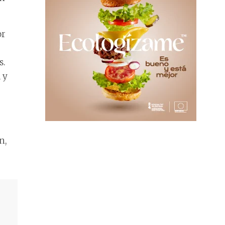
or
s.
 y
n,