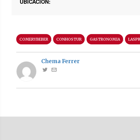
UBICACIÓN:
,
,
,
COMERYBEBER
CONHOSTUR
GASTRONOMIA
LASP
Chema Ferrer