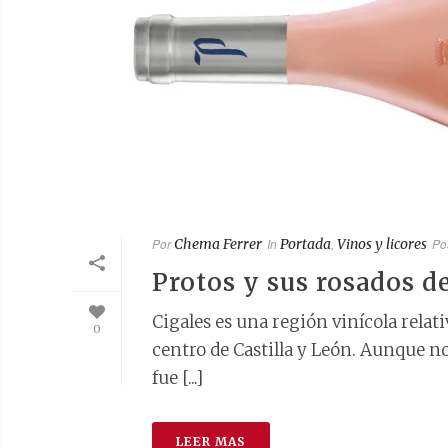
Por
Chema Ferrer
In
Portada
,
Vinos y licores
Po
Protos y sus rosados d
Cigales es una región vinícola relat
0
centro de Castilla y León. Aunque n
fue [...]
LEER MAS