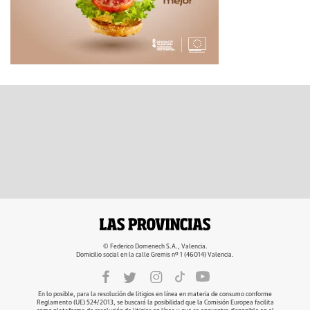
© Federico Domenech S.A., Valencia.
Domicilio social en la calle Gremis nº 1 (46014) Valencia.
En lo posible, para la resolución de litigios en línea en materia de consumo conforme
Reglamento (UE) 524/2013, se buscará la posibilidad que la Comisión Europea facilita