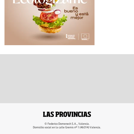
© Federico Domenech S.A., Valencia.
Domicilio social en la calle Gremis nº 1 (46014) Valencia.