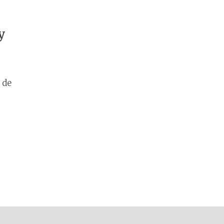
y
 de