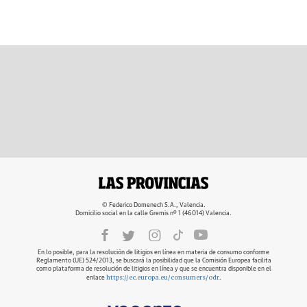
© Federico Domenech S.A., Valencia.
Domicilio social en la calle Gremis nº 1 (46014) Valencia.
En lo posible, para la resolución de litigios en línea en materia de consumo conforme
Reglamento (UE) 524/2013, se buscará la posibilidad que la Comisión Europea facilita
como plataforma de resolución de litigios en línea y que se encuentra disponible en el
https://ec.europa.eu/consumers/odr
enlace
.