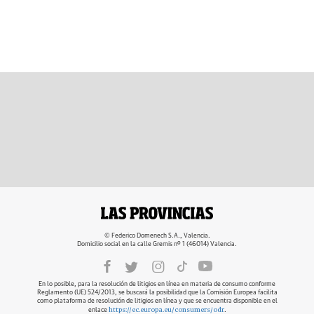
© Federico Domenech S.A., Valencia.
Domicilio social en la calle Gremis nº 1 (46014) Valencia.
En lo posible, para la resolución de litigios en línea en materia de consumo conforme
Reglamento (UE) 524/2013, se buscará la posibilidad que la Comisión Europea facilita
como plataforma de resolución de litigios en línea y que se encuentra disponible en el
https://ec.europa.eu/consumers/odr
enlace
.