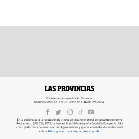
© Federico Domenech S.A., Valencia.
Domicilio social en la calle Gremis nº 1 (46014) Valencia.
En lo posible, para la resolución de litigios en línea en materia de consumo conforme
Reglamento (UE) 524/2013, se buscará la posibilidad que la Comisión Europea facilita
como plataforma de resolución de litigios en línea y que se encuentra disponible en el
https://ec.europa.eu/consumers/odr
enlace
.