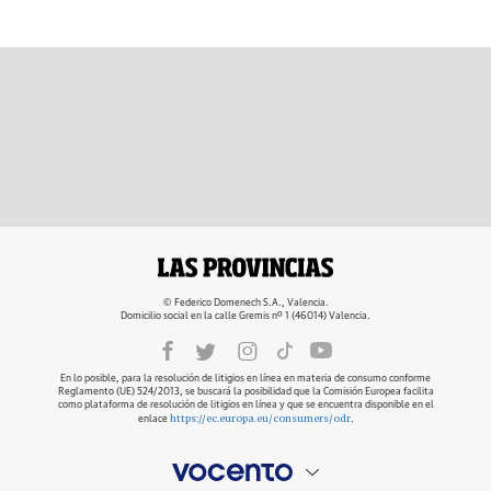
© Federico Domenech S.A., Valencia.
Domicilio social en la calle Gremis nº 1 (46014) Valencia.
En lo posible, para la resolución de litigios en línea en materia de consumo conforme
Reglamento (UE) 524/2013, se buscará la posibilidad que la Comisión Europea facilita
como plataforma de resolución de litigios en línea y que se encuentra disponible en el
https://ec.europa.eu/consumers/odr
enlace
.