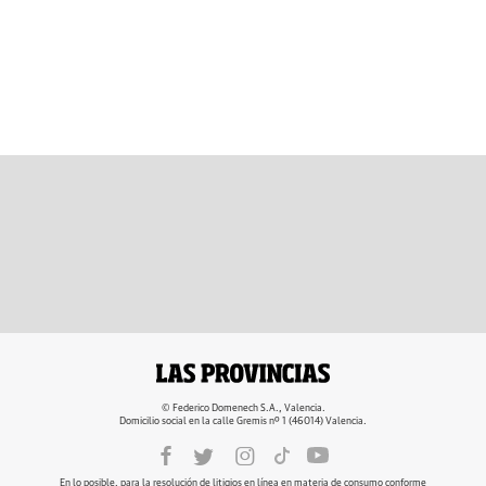
© Federico Domenech S.A., Valencia.
Domicilio social en la calle Gremis nº 1 (46014) Valencia.
En lo posible, para la resolución de litigios en línea en materia de consumo conforme