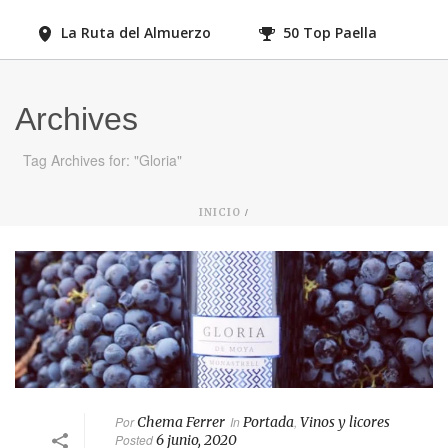
La Ruta del Almuerzo
50 Top Paella
Archives
Tag Archives for: "Gloria"
/
INICIO
Por
Chema Ferrer
In
Portada
,
Vinos y licores
Posted
6 junio, 2020