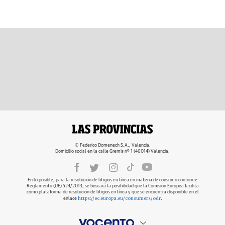
© Federico Domenech S.A., Valencia.
Domicilio social en la calle Gremis nº 1 (46014) Valencia.
En lo posible, para la resolución de litigios en línea en materia de consumo conforme
Reglamento (UE) 524/2013, se buscará la posibilidad que la Comisión Europea facilita
como plataforma de resolución de litigios en línea y que se encuentra disponible en el
https://ec.europa.eu/consumers/odr
enlace
.