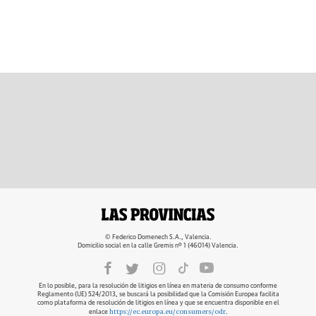
© Federico Domenech S.A., Valencia.
Domicilio social en la calle Gremis nº 1 (46014) Valencia.
En lo posible, para la resolución de litigios en línea en materia de consumo conforme
Reglamento (UE) 524/2013, se buscará la posibilidad que la Comisión Europea facilita
como plataforma de resolución de litigios en línea y que se encuentra disponible en el
https://ec.europa.eu/consumers/odr
enlace
.