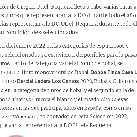
ón de Origen Utiel-Requena lleva a cabo varias catas a
os vinos que representarán a la DO durante todo el año
orías representan a la DO Utiel-Requena durante todo el
 su condición de «seleccionado».
ó en diciembre 2022 en las categorías de espumosos y
os seleccionados ya estuvieron disponibles para la pasa
, tanto de categoría varietal como de bobal, se
intos
cias: el t
into monovarietal de Bobal:
Bobos Finca Casa 
l t
into
2020, Bobal y Cabernet 
Bercial Ladera Los Cantos
o en la categoría de tintos de bobal y el segundo en la de
umoso Tharsys Único y el blanco y el rosado Alto Cuevas,
iones en las que participa, tanto en España, como en las
colaborador en esta Selección 2023,
álvez “Wineman”
,
 que van a representar a la DO Utiel- Requena.