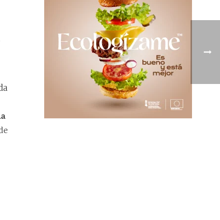
.
da
La
de