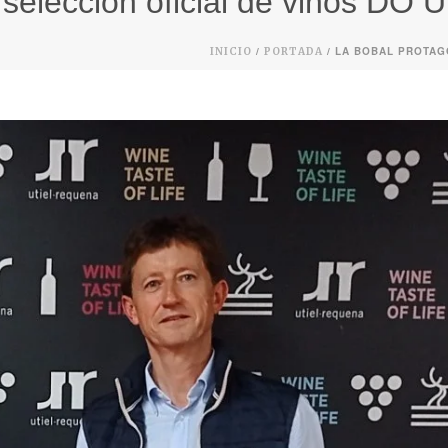
 selección oficial de vinos DO 
/
/ LA BOBAL PROTAG
INICIO
PORTADA