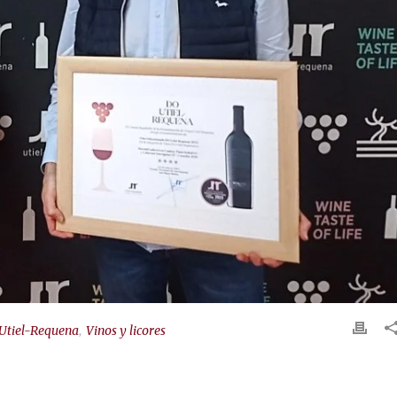
,
 Utiel-Requena
Vinos y licores