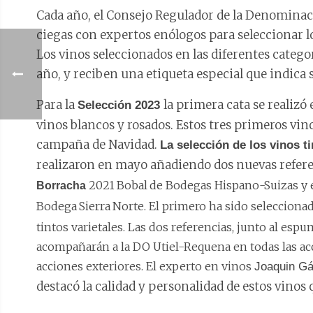
Cada año, el Consejo Regulador de la Denominaci
ciegas con expertos enólogos para seleccionar l
Los vinos seleccionados en las diferentes categ
año, y reciben una etiqueta especial que indica
Para la
la primera cata se realiz
Selección 2023
vinos blancos y rosados. Estos tres primeros vin
campaña de Navidad.
La selección de los vinos t
realizaron en mayo añadiendo dos nuevas referen
2021
Bobal
de Bodegas Hispano-Suizas y e
Borracha
Bodega
Sierra
Norte. El primero ha sido seleccionad
tintos varietales. Las dos referencias, junto al esp
acompañarán a la DO Utiel-Requena en todas las acc
acciones exteriores. El experto en vinos
Joaquin G
destacó la calidad y personalidad de estos vinos