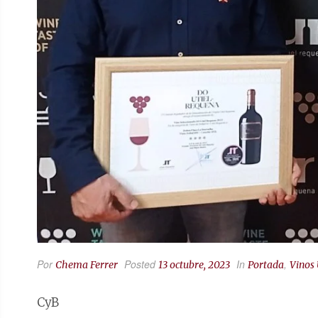
Por
Posted
In
,
Chema Ferrer
13 octubre, 2023
Portada
Vinos
CyB