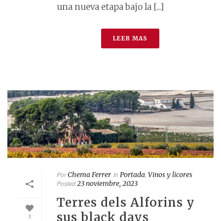
una nueva etapa bajo la [...]
LEER MAS
Por
Chema Ferrer
In
Portada
,
Vinos y licores
Posted
23 noviembre, 2023
Terres dels Alforins y
sus black days
3