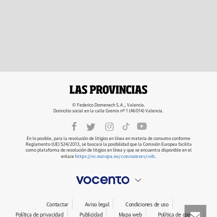
© Federico Domenech S.A., Valencia.
Domicilio social en la calle Gremis nº 1 (46014) Valencia.
En lo posible, para la resolución de litigios en línea en materia de consumo conforme
Reglamento (UE) 524/2013, se buscará la posibilidad que la Comisión Europea facilita
como plataforma de resolución de litigios en línea y que se encuentra disponible en el
https://ec.europa.eu/consumers/odr
enlace
.
Contactar
Aviso legal
Condiciones de uso
Política de privacidad
Publicidad
Mapa web
Política de cookies