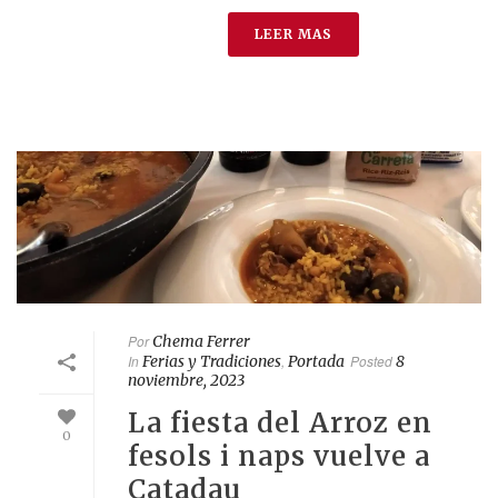
LEER MAS
Por
Chema Ferrer
In
Ferias y Tradiciones
,
Portada
Posted
8
noviembre, 2023
La fiesta del Arroz en
0
fesols i naps vuelve a
Catadau