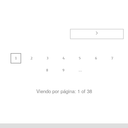
1
2
3
4
5
6
7
8
9
...
Viendo por página:
1
of
38