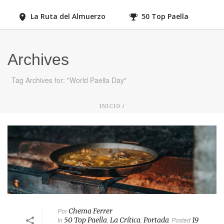
La Ruta del Almuerzo
50 Top Paella
Archives
Tag Archives for: "World Paella Day"
/
INICIO
Por
Chema Ferrer
In
50 Top Paella
,
La Crítica
,
Portada
Posted
19