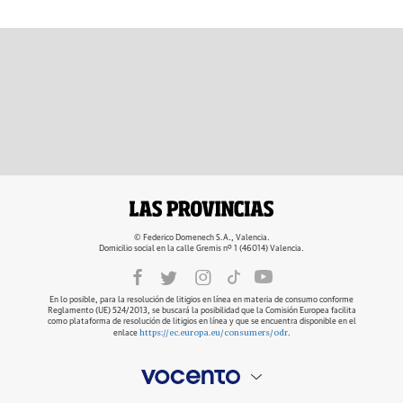
© Federico Domenech S.A., Valencia.
Domicilio social en la calle Gremis nº 1 (46014) Valencia.
En lo posible, para la resolución de litigios en línea en materia de consumo conforme
Reglamento (UE) 524/2013, se buscará la posibilidad que la Comisión Europea facilita
como plataforma de resolución de litigios en línea y que se encuentra disponible en el
https://ec.europa.eu/consumers/odr
enlace
.