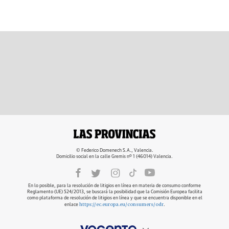
© Federico Domenech S.A., Valencia.
Domicilio social en la calle Gremis nº 1 (46014) Valencia.
En lo posible, para la resolución de litigios en línea en materia de consumo conforme
Reglamento (UE) 524/2013, se buscará la posibilidad que la Comisión Europea facilita
como plataforma de resolución de litigios en línea y que se encuentra disponible en el
https://ec.europa.eu/consumers/odr
enlace
.