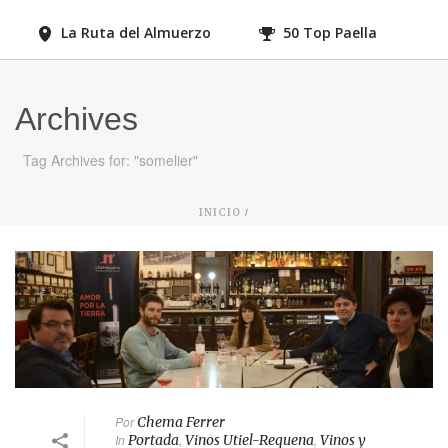
La Ruta del Almuerzo
50 Top Paella
Archives
Tag Archives for: "somelier"
/
INICIO
Por
Chema Ferrer
In
Portada
,
Vinos Utiel-Requena
,
Vinos y