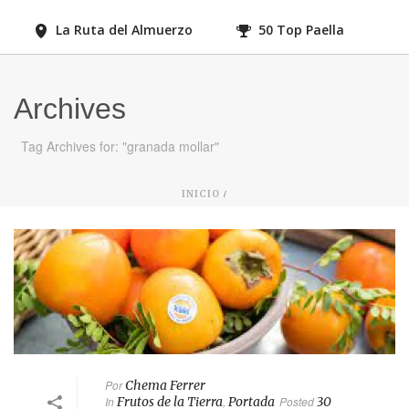
La Ruta del Almuerzo
50 Top Paella
Archives
Tag Archives for: "granada mollar"
/
INICIO
Por
Chema Ferrer
In
Frutos de la Tierra
,
Portada
Posted
30