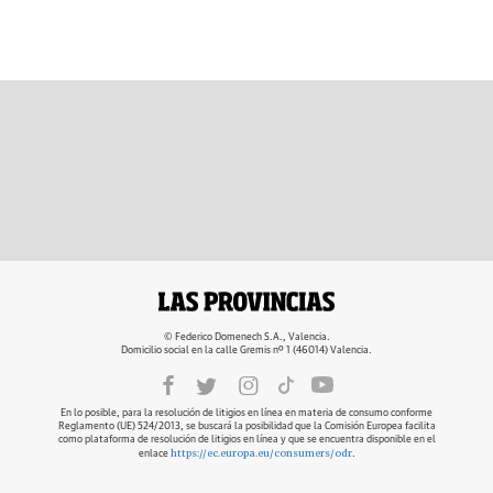
© Federico Domenech S.A., Valencia.
Domicilio social en la calle Gremis nº 1 (46014) Valencia.
En lo posible, para la resolución de litigios en línea en materia de consumo conforme
Reglamento (UE) 524/2013, se buscará la posibilidad que la Comisión Europea facilita
como plataforma de resolución de litigios en línea y que se encuentra disponible en el
https://ec.europa.eu/consumers/odr
enlace
.