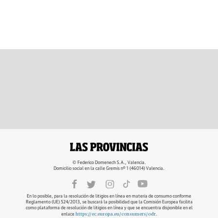
© Federico Domenech S.A., Valencia.
Domicilio social en la calle Gremis nº 1 (46014) Valencia.
En lo posible, para la resolución de litigios en línea en materia de consumo conforme
Reglamento (UE) 524/2013, se buscará la posibilidad que la Comisión Europea facilita
como plataforma de resolución de litigios en línea y que se encuentra disponible en el
https://ec.europa.eu/consumers/odr
enlace
.