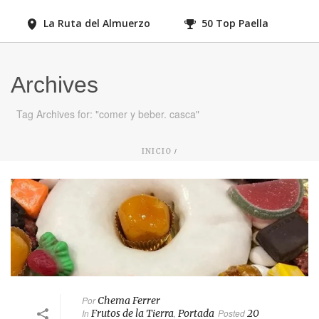
La Ruta del Almuerzo
50 Top Paella
Archives
Tag Archives for: "comer y beber. casca"
/
INICIO
Por
Chema Ferrer
In
Frutos de la Tierra
,
Portada
Posted
20