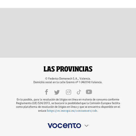
© Federico Domenech S.A., Valencia.
Domicilio social en la calle Gremis nº 1 (46014) Valencia.
En lo posible, para la resolución de litigios en línea en materia de consumo conforme
Reglamento (UE) 524/2013, se buscará la posibilidad que la Comisión Europea facilita
como plataforma de resolución de litigios en línea y que se encuentra disponible en el
https://ec.europa.eu/consumers/odr
enlace
.