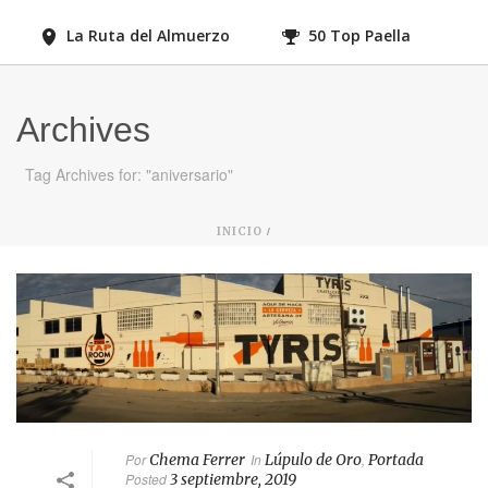
La Ruta del Almuerzo
50 Top Paella
Archives
Tag Archives for: "aniversario"
/
INICIO
Por
Chema Ferrer
In
Lúpulo de Oro
,
Portada
Posted
3 septiembre, 2019